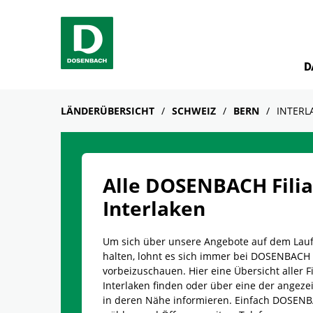
Skip to content
Return to Nav
Link Opens in New Tab
Telefon
Facebook
YouTube
Instagram
D
LÄNDERÜBERSICHT
SCHWEIZ
BERN
INTERL
Alle DOSENBACH Filia
Interlaken
Um sich über unsere Angebote auf dem Lau
halten, lohnt es sich immer bei DOSENBACH
vorbeizuschauen. Hier eine Übersicht aller Fi
Interlaken finden oder über eine der angezei
in deren Nähe informieren. Einfach DOSENBA