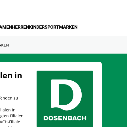
AMEN
HERREN
KINDER
SPORT
MARKEN
AKEN
len in
fenden zu
lialen in
gten Filialen
CH-Filiale