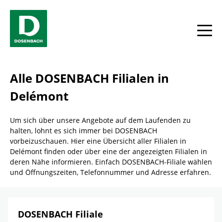
Skip to content
Return to Nav
Link Opens in New Tab
Telefon
Facebook
YouTube
Instagram
toggle
Alle DOSENBACH Filialen in
Delémont
Um sich über unsere Angebote auf dem Laufenden zu
halten, lohnt es sich immer bei DOSENBACH
vorbeizuschauen. Hier eine Übersicht aller Filialen in
Delémont finden oder über eine der angezeigten Filialen in
deren Nähe informieren. Einfach DOSENBACH-Filiale wählen
und Öffnungszeiten, Telefonnummer und Adresse erfahren.
DOSENBACH Filiale