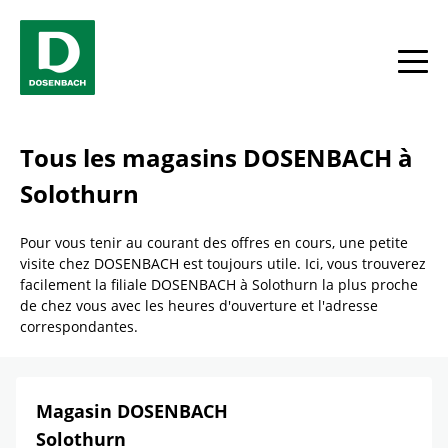
Skip to content
Return to Nav
Link Opens in New Tab
téléphone
Facebook
YouTube
Instagram
toggle
Tous les magasins DOSENBACH à
Solothurn
Pour vous tenir au courant des offres en cours, une petite
visite chez DOSENBACH est toujours utile. Ici, vous trouverez
facilement la filiale DOSENBACH à Solothurn la plus proche
de chez vous avec les heures d'ouverture et l'adresse
correspondantes.
Magasin DOSENBACH
Solothurn