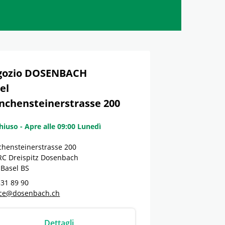
gozio DOSENBACH
el
chensteinerstrasse 200
hiuso
-
Apre alle
09:00
Lunedì
hensteinerstrasse 200
C Dreispitz Dosenbach
Basel
BS
331 89 90
ice@dosenbach.ch
Dettagli