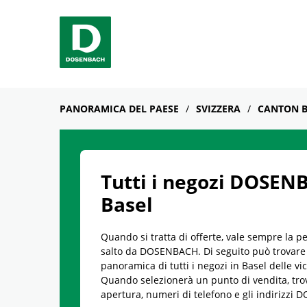
Skip to content
Return to Nav
Link Opens in New Tab
telefono
Link Opens in New Tab
telefono
Link Opens in New Tab
telefono
Link Opens in New Tab
telefono
Facebook
YouTube
Instagram
PANORAMICA DEL PAESE
SVIZZERA
CANTON B
Tutti i negozi DOSEN
Basel
Quando si tratta di offerte, vale sempre la p
salto da DOSENBACH. Di seguito può trovare
panoramica di tutti i negozi in Basel delle vi
Quando selezionerà un punto di vendita, trove
apertura, numeri di telefono e gli indirizzi