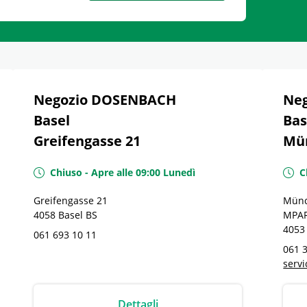
Negozio DOSENBACH
Ne
Basel
Bas
Greifengasse 21
Mün
Chiuso
-
Apre alle
09:00
Lunedì
C
Greifengasse 21
Münc
4058
Basel
BS
MPAR
4053
061 693 10 11
061 
serv
Dettagli