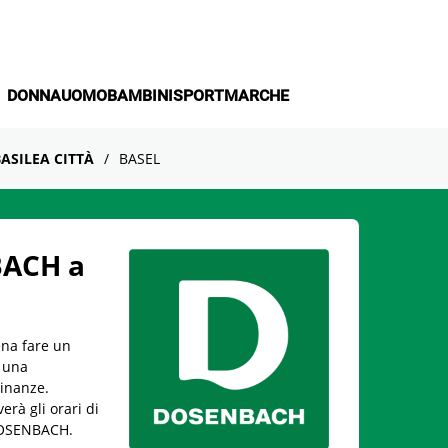
DONNA
UOMO
BAMBINI
SPORT
MARCHE
ASILEA CITTÀ
BASEL
BACH a
ena fare un
 una
cinanze.
rà gli orari di
 DOSENBACH.