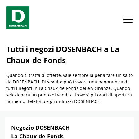
Skip to content
Return to Nav
Link Opens in New Tab
telefono
Link Opens in New Tab
telefono
Facebook
YouTube
Instagram
toggle
Tutti i negozi DOSENBACH a La
Chaux-de-Fonds
Quando si tratta di offerte, vale sempre la pena fare un salto
da DOSENBACH. Di seguito può trovare una panoramica di
tutti i negozi in La Chaux-de-Fonds delle vicinanze. Quando
selezionerà un punto di vendita, troverà gli orari di apertura,
numeri di telefono e gli indirizzi DOSENBACH.
Negozio DOSENBACH
La Chaux-de-Fonds