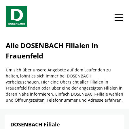
Skip to content
Return to Nav
Link Opens in New Tab
Telefon
Link Opens in New Tab
Telefon
Facebook
YouTube
Instagram
toggle
Alle DOSENBACH Filialen in
Frauenfeld
Um sich über unsere Angebote auf dem Laufenden zu
halten, lohnt es sich immer bei DOSENBACH
vorbeizuschauen. Hier eine Übersicht aller Filialen in
Frauenfeld finden oder über eine der angezeigten Filialen in
deren Nähe informieren. Einfach DOSENBACH-Filiale wählen
und Öffnungszeiten, Telefonnummer und Adresse erfahren.
DOSENBACH Filiale