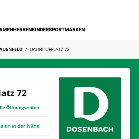
AMEN
HERREN
KINDER
SPORT
MARKEN
AUENFELD
BAHNHOFPLATZ 72
atz 72
lle Öffnungszeiten
lialen in der Nähe