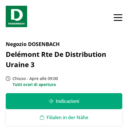
Skip to content
Return to Nav
Link Opens in New Tab
Link Opens in New Tab
telefono
Giorno della settimana
Expand or collapse answer
Expand or collapse answer
Expand or collapse answer
Link Opens in New Tab
telefono
Link Opens in New Tab
telefono
Link Opens in New Tab
telefono
Link Opens in New Tab
telefono
Link Opens in New Tab
telefono
Link Opens in New Tab
telefono
Facebook
YouTube
Instagram
Hours
toggle
Negozio DOSENBACH
Delémont Rte De Distribution
Uraine 3
Chiuso
-
Apre alle
09:00
Tutti orari di apertura
Indicazioni
Filialen in der Nähe