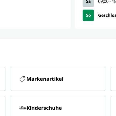
Sa
09:00
-
1
So
Geschlo
Markenartikel
Kinderschuhe